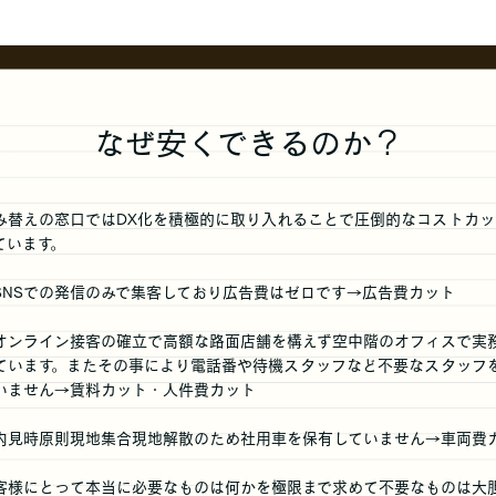
なぜ安くできるのか？
み替えの窓口ではDX化を積極的に取り入れることで圧倒的なコストカッ
ています。
SNSでの発信のみで集客しており広告費はゼロです→広告費カット
オンライン接客の確立で高額な路面店舗を構えず空中階のオフィスで実
ています。またその事により電話番や待機スタッフなど不要なスタッフ
いません→賃料カット・人件費カット
内見時原則現地集合現地解散のため社用車を保有していません→車両費
客様にとって本当に必要なものは何かを極限まで求めて不要なものは大