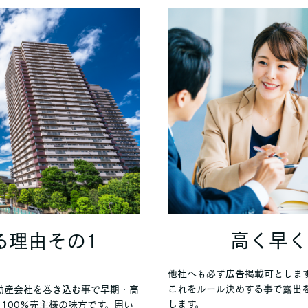
高く早く
る理由その1
他社へも必ず広告掲載可としま
これをルール決めする事で露出
動産会社を巻き込む事で早期・高
します。
100%売主様の味方です。囲い