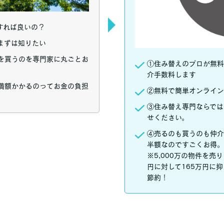
すれば良いの？
まずは知りたい
を買うのを専門家に丸ごとお
①住み替えのプロが無料
介手数料します
満額かかるのってお金の負担
②無料で簡単オンライン
③住み替え専門ならでは
せください。
④売るのも買うのも仲介
半額なのですごくお得。
※5,000万の物件を売
円に対して165万円に抑
節約！