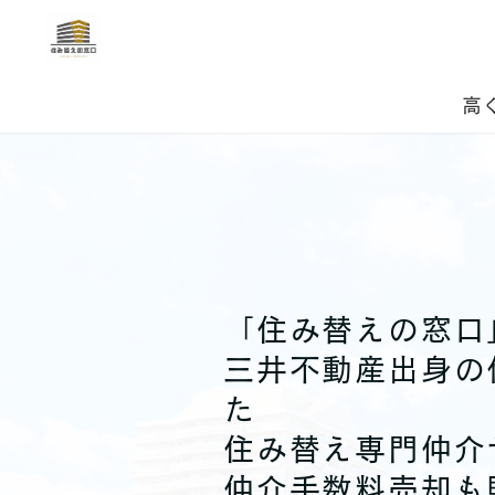
高
「住み替えの窓口
三井不動産出身の
た
住み替え専門仲介
仲介手数料売却も