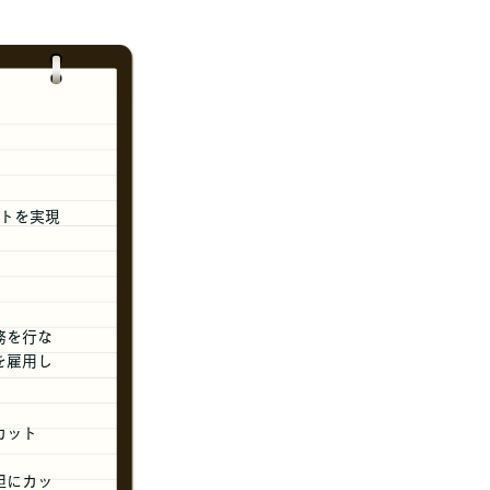
トを実現
務を行な
を雇用し
カット
胆にカッ