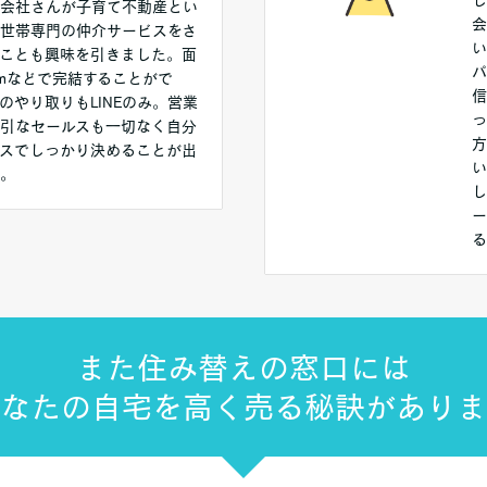
会社さんが子育て不動産とい
会
世帯専門の仲介サービスをさ
い
ことも興味を引きました。面
パ
omなどで完結することがで
信
のやり取りもLINEのみ。営業
っ
引なセールスも一切なく自分
方
スでしっかり決めることが出
い
。
し
ー
る
また住み替えの窓口には
なたの自宅を高く売る秘訣がありま