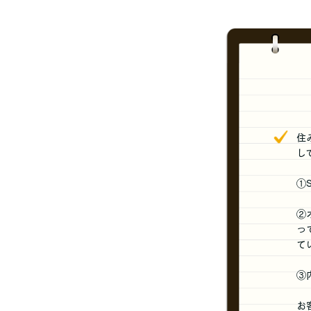
住
し
①
②
っ
て
③
お